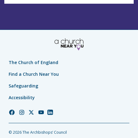
The Church of England
Find a Church Near You
Safeguarding
Accessibility
Church
Church
Church
Church
Church
of
of
of
of
of
England
England
England
England
England
© 2026 The Archbishops’ Council
Facebook
Instagram
Twitter
YouTube
LinkedIn